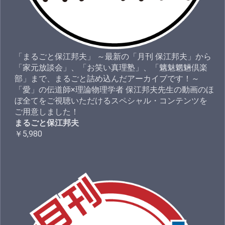
「まるごと保江邦夫」 ～最新の「月刊 保江邦夫」から
「家元放談会」、「お笑い真理塾」、「魑魅魍魎倶楽
部」まで、まるごと詰め込んだアーカイブです！～
「愛」の伝道師×理論物理学者 保江邦夫先生の動画のほ
ぼ全てをご視聴いただけるスペシャル・コンテンツを
ご用意しました！
まるごと保江邦夫
￥5,980