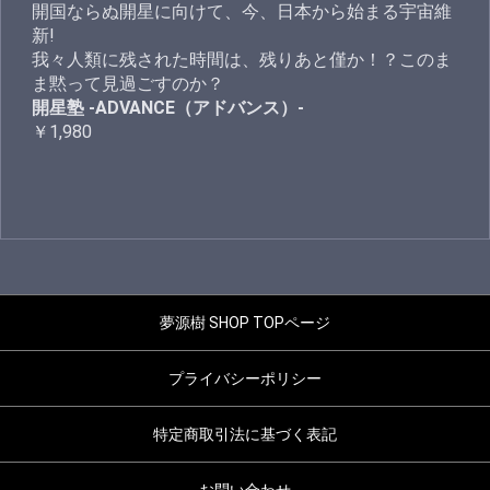
開国ならぬ開星に向けて、今、日本から始まる宇宙維
新!
我々人類に残された時間は、残りあと僅か！？このま
ま黙って見過ごすのか？
開星塾 -ADVANCE（アドバンス）-
￥1,980
夢源樹 SHOP TOPページ
プライバシーポリシー
特定商取引法に基づく表記