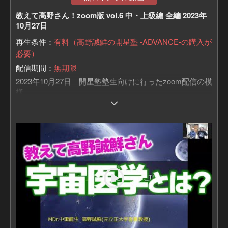
教えて高野さん！zoom版 vol.6 中・上級編 全編 2023年
10月27日
再生条件：
有料（高野誠鮮の開星塾 -ADVANCE-の購入が
必要）
配信期間：
無期限
2023年10月27日 開星塾塾生向けに行ったzoom配信の模
様
「教えて高野さん！zoom版」は、
夢源樹の月額コンテンツ「開星塾-ADVANCE-」にて、
高野さんと塾生の質疑応答をzoomにてリアルタイムで行
うイベントです。
中・上級編は、ベストヒットUSA TVでお馴染みの
この業界歴30年になる宇佐和通さんが
高野誠鮮さんが未だひた隠しにしているであろう
たくさんの裏情報を引き出していきます。