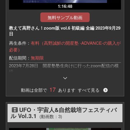
1:16:48
無料サンプル動画
教えて高野さん！zoom版 vol.6 初級編 全編 2023年9月29
日
再生条件：
有料（高野誠鮮の開星塾 -ADVANCE-の購入が
必要）
配信期間：
無期限
2023年7月28日 開星塾塾生向けに行ったzoom配信の模
様
「教えて高野さん！zoom版」は、
夢源樹の月額コンテンツ「開星塾-ADVANCE-」にて、
17
動画は全部で
あります すべて見る
高野さんと塾生の質疑応答をzoomにてリアルタイムで行
うイベントです。
「初級編」と「中・上級編」の2パターンを、
毎月奇数月は初級編、偶数月は中、上級編を開催してお
UFO・宇宙人&自然栽培フェスティバ
ります。
ル Vol.3.1
(動画数：3)
初級編は、なんと高野誠鮮さんのご子息、高野誠明さん
が、