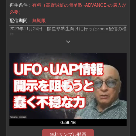
再生条件：
有料（高野誠鮮の開星塾 -ADVANCE-の購入が
必要）
配信期間：
無期限
2023年11月24日 開星塾塾生向けに行ったzoom配信の模
様
「教えて高野さん！zoom版」は、
夢源樹の月額コンテンツ「開星塾-ADVANCE-」にて、
高野さんと塾生の質疑応答をzoomにてリアルタイムで行
うイベントです。
中・上級編は、ベストヒットUSA TVでお馴染みの
この業界歴30年になる宇佐和通さんが
高野誠鮮さんが未だひた隠しにしているであろう
たくさんの裏情報を引き出していきます。
0:59:16
無料サンプル動画