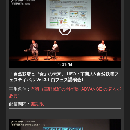
UFOや宇宙人などについて、質問をしていきます。
中・上級編は、ベストヒットUSA TVでお馴染みの、この
業界歴30年になる宇佐和通さんが、
高野誠鮮さんが未だひた隠しにしているであろう、たく
さんの裏情報を引き出していきます。
1:41:54
「自然栽培と『食』の未来」 UFO・宇宙人&自然栽培フ
ェスティバル Vol.3.1 白フェス講演会1
再生条件：
有料（高野誠鮮の開星塾 -ADVANCE-の購入が
必要）
配信期間：
無期限