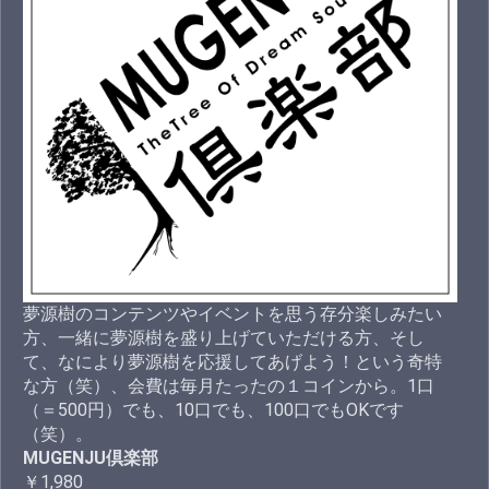
夢源樹のコンテンツやイベントを思う存分楽しみたい
方、一緒に夢源樹を盛り上げていただける方、そし
て、なにより夢源樹を応援してあげよう！という奇特
な方（笑）、会費は毎月たったの１コインから。1口
（＝500円）でも、10口でも、100口でもOKです
（笑）。
MUGENJU倶楽部
￥1,980