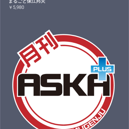
まるごと保江邦夫
￥5,980