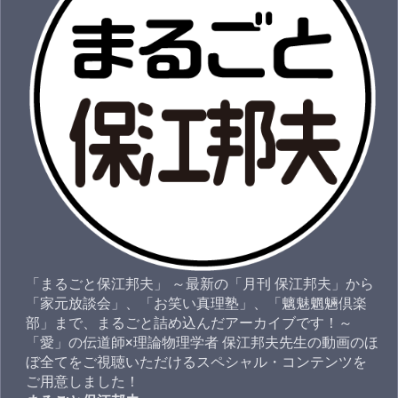
「まるごと保江邦夫」 ～最新の「月刊 保江邦夫」から
「家元放談会」、「お笑い真理塾」、「魑魅魍魎倶楽
部」まで、まるごと詰め込んだアーカイブです！～
「愛」の伝道師×理論物理学者 保江邦夫先生の動画のほ
ぼ全てをご視聴いただけるスペシャル・コンテンツを
ご用意しました！