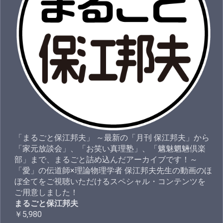
「まるごと保江邦夫」 ～最新の「月刊 保江邦夫」から
「家元放談会」、「お笑い真理塾」、「魑魅魍魎倶楽
部」まで、まるごと詰め込んだアーカイブです！～
「愛」の伝道師×理論物理学者 保江邦夫先生の動画のほ
ぼ全てをご視聴いただけるスペシャル・コンテンツを
ご用意しました！
まるごと保江邦夫
￥5,980