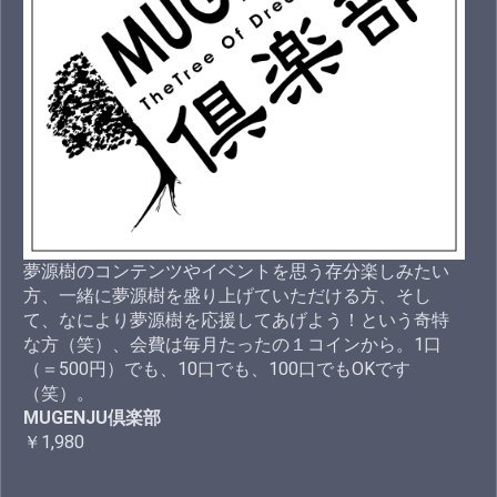
夢源樹のコンテンツやイベントを思う存分楽しみたい
方、一緒に夢源樹を盛り上げていただける方、そし
て、なにより夢源樹を応援してあげよう！という奇特
な方（笑）、会費は毎月たったの１コインから。1口
（＝500円）でも、10口でも、100口でもOKです
（笑）。
MUGENJU倶楽部
￥1,980