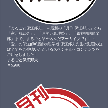
「まるごと保江邦夫」 ～最新の「月刊 保江邦夫」から
「家元放談会」、「お笑い真理塾」、「魑魅魍魎倶楽
部」まで、まるごと詰め込んだアーカイブです！～
「愛」の伝道師×理論物理学者 保江邦夫先生の動画のほ
ぼ全てをご視聴いただけるスペシャル・コンテンツを
ご用意しました！
まるごと保江邦夫
￥5,980