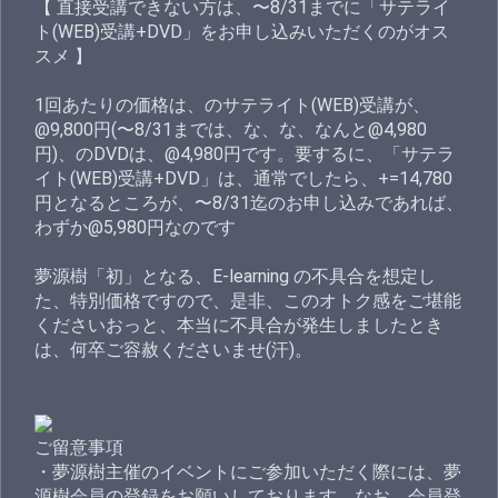
【 直接受講できない方は、〜8/31までに「サテライ
ト(WEB)受講+DVD」をお申し込みいただくのがオス
スメ 】
1回あたりの価格は、のサテライト(WEB)受講が、
@9,800円(〜8/31までは、な、な、なんと@4,980
円)、のDVDは、@4,980円です。要するに、「サテラ
イト(WEB)受講+DVD」は、通常でしたら、+=14,780
円となるところが、〜8/31迄のお申し込みであれば、
わずか@5,980円なのです
夢源樹「初」となる、E-learning の不具合を想定し
た、特別価格ですので、是非、このオトク感をご堪能
くださいおっと、本当に不具合が発生しましたとき
は、何卒ご容赦くださいませ(汗)。
ご留意事項
・夢源樹主催のイベントにご参加いただく際には、夢
源樹会員の登録をお願いしております。なお、会員登