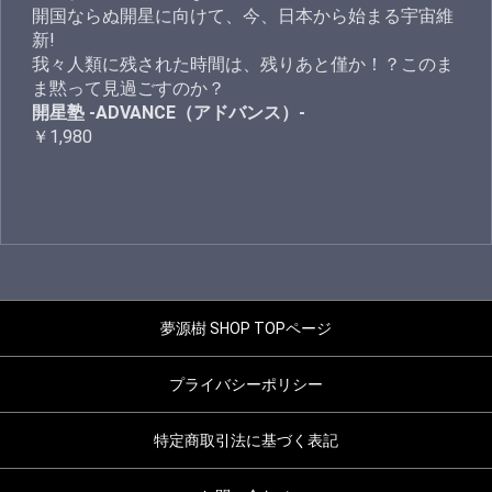
開国ならぬ開星に向けて、今、日本から始まる宇宙維
新!
我々人類に残された時間は、残りあと僅か！？このま
ま黙って見過ごすのか？
開星塾 -ADVANCE（アドバンス）-
￥1,980
夢源樹 SHOP TOPページ
プライバシーポリシー
特定商取引法に基づく表記