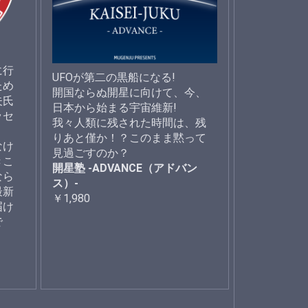
に行
UFOが第二の黒船になる!
ため
開国ならぬ開星に向けて、今、
夫氏
日本から始まる宇宙維新!
ッセ
我々人類に残された時間は、残
りあと僅か！？このまま黙って
なけ
見過ごすのか？
きこ
開星塾 -ADVANCE（アドバン
なら
ス）-
最新
￥1,980
届け
で