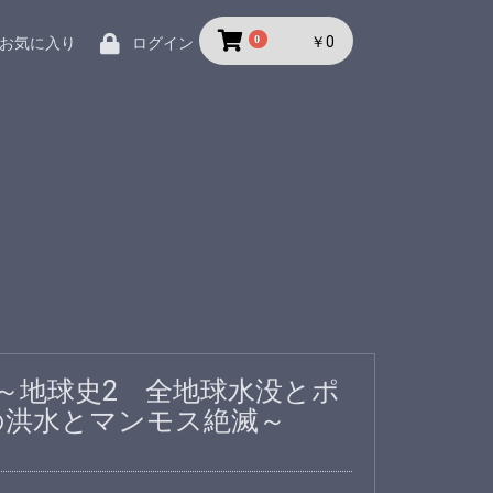
0
￥0
お気に入り
ログイン
 ～地球史2 全地球水没とポ
の洪水とマンモス絶滅～