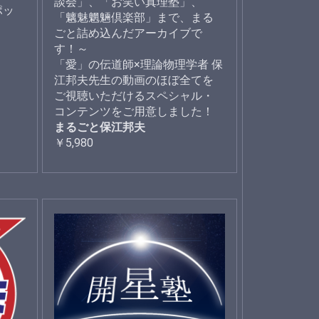
談会」、「お笑い真理塾」、
ポッ
「魑魅魍魎倶楽部」まで、まる
ごと詰め込んだアーカイブで
す！～
「愛」の伝道師×理論物理学者 保
江邦夫先生の動画のほぼ全てを
ご視聴いただけるスペシャル・
コンテンツをご用意しました！
まるごと保江邦夫
￥5,980