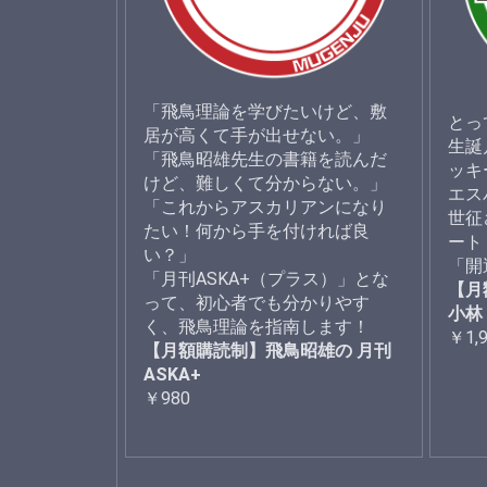
「飛鳥理論を学びたいけど、敷
とっ
居が高くて手が出せない。」
生誕
「飛鳥昭雄先生の書籍を読んだ
ッキ
けど、難しくて分からない。」
エス
「これからアスカリアンになり
世征
たい！何から手を付ければ良
ート
い？」
「開
「月刊ASKA+（プラス）」とな
【月
って、初心者でも分かりやす
小林
く、飛鳥理論を指南します！
￥1,
【月額購読制】飛鳥昭雄の 月刊
ASKA+
￥980