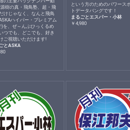
雄の主要バックナンバー動
という方のためのパワース
夢源樹の真・飛鳥塾、超・飛
トデータバングです！
だけじゃなく、なんと飛鳥
まるごとエスパー・小林
ASKAハイパー・プレミアム
￥4,980
で)を、ぜ～んぶひっくるめ
いつでも、どこでも、好き
けご視聴いただけます!
ごとASKA
980