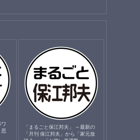
パワ
「まるごと保江邦夫」 ～最新の
く思
「月刊 保江邦夫」から「家元放
！