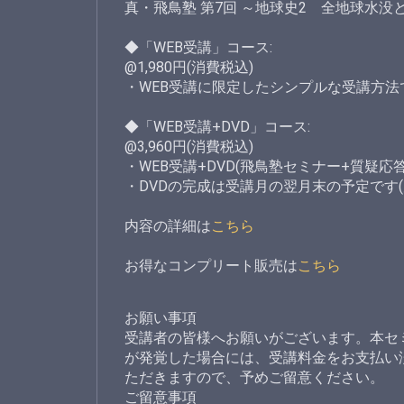
真・飛鳥塾 第7回 ～地球史2 全地球水
◆「WEB受講」コース:
@1,980円(消費税込)
・WEB受講に限定したシンプルな受講方法
◆「WEB受講+DVD」コース:
@3,960円(消費税込)
・WEB受講+DVD(飛鳥塾セミナー+質疑応
・DVDの完成は受講月の翌月末の予定です
内容の詳細は
こちら
お得なコンプリート販売は
こちら
お願い事項
受講者の皆様へお願いがございます。本セ
が発覚した場合には、受講料金をお支払い
ただきますので、予めご留意ください。
ご留意事項