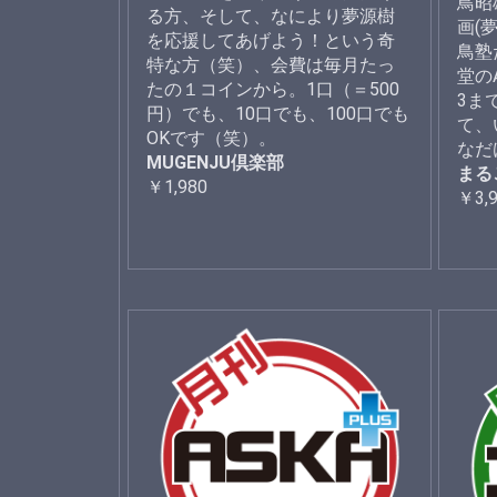
鳥昭
る方、そして、なにより夢源樹
画(
を応援してあげよう！という奇
鳥塾
特な方（笑）、会費は毎月たっ
堂の
たの１コインから。1口（＝500
3ま
円）でも、10口でも、100口でも
て、
OKです（笑）。
なだ
MUGENJU倶楽部
まる
￥1,980
￥3,