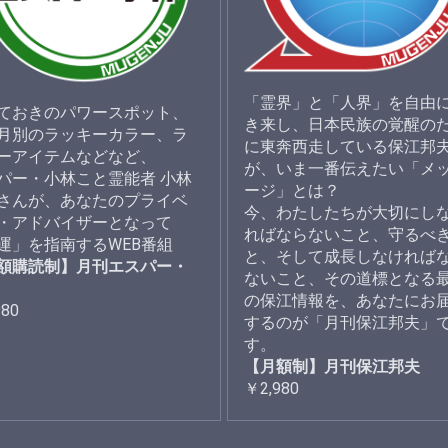
「霊界」と「人界」を自由
ておきのパワースポット、
き来し、日本民族の覚醒の
月別のラッキーカラー、ラ
に東奔西走している保江邦
ーアイテムなどなど、
が、いま一番伝えたい「メ
パー・小林こと霊能者 小林
ージ」とは？
さんが、あなたのプライベ
今、わたしたちが大切にし
・アドバイザーとなって
ればならないこと、守るべ
運」を指南するWEB番組
と、そして成長しなければ
額購読制】月刊エスパー・
ないこと、その道標となる
の保江情報を、あなたにお
980
するのが「月刊保江邦夫」
す。
【月額制】月刊保江邦夫
￥2,980