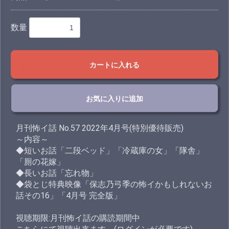
数量
カートに入れる
お気に入りに追加
月刊怖イ話 No.57 2022年4月号(特別優待販売)
～内容～
◆短いお話「二段ベッド」「冷蔵庫の女」「隊舎」
「厠の花嫁」
◆長いお話「忘れ物」
◆袋とじ特典映像「保志乃弓季の怖イかもしれないお
話その16」「4月号 完全版」
視聴期限:月刊怖イ話の購読期間中