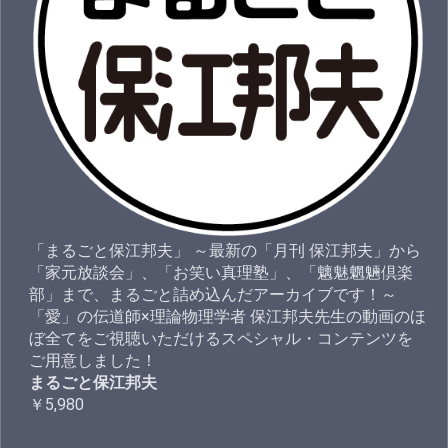
「まるごと保江邦夫」 ～最新の「月刊 保江邦夫」から
「家元放談会」、「お笑い真理塾」、「魑魅魍魎倶楽
部」まで、まるごと詰め込んだアーカイブです！～
「愛」の伝道師×理論物理学者 保江邦夫先生の動画のほ
ぼ全てをご視聴いただけるスペシャル・コンテンツを
ご用意しました！
まるごと保江邦夫
￥5,980