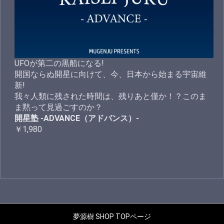
UFOが第二の黒船になる!
開国ならぬ開星に向けて、今、日本から始まる宇宙維
新!
我々人類に残された時間は、残りあと僅か！？このま
ま黙って見過ごすのか？
開星塾 -ADVANCE（アドバンス）-
￥1,980
夢源樹 SHOP TOPページ