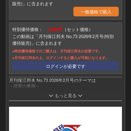
販売)」に含まれます
一般価格で購入
特別優待価格：
1,980円
（セット価格）
この動画は「月刊保江邦夫 No.73 2026年2月号(特別
優待販売)」に含まれます
※特別優待価格でのご購入は、月刊保江邦夫が必要です。
※月刊保江邦夫の上、ログインすると購入が可能になります。
ログインが必要です
月刊保江邦夫 No.73 2026年2月号のテーマは
～現実の裏側～
サイン入り書籍プレゼントのご応募はこちらから
もっと見る
抽選お申込みは無料商品をSHOPにてお申込みくださ
い。
・月刊保江邦夫申込ページ
https://mugenju.com/contents/?id=19058&mode=pd
・まるごと保江邦夫申込ページ
https://mugenju.com/contents/?id=34339&mode=pd