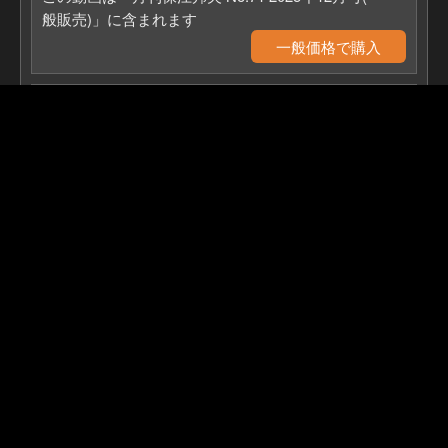
般販売)」に含まれます
一般価格で購入
特別優待価格：
1,980円
（セット価格）
この動画は「月刊保江邦夫 No.71 2025年12月号(特
別優待販売)」に含まれます
※特別優待価格でのご購入は、が必要です。
※の上、ログインすると購入が可能になります。
ログインが必要です
質疑応答
質問1：今日履いている靴のメーカーを教えて下さい。
質問2：ジャケットの襟に付けているバッジは何ですか?
もっと見る
質問3：10、11月号の話に出たAI研究者は、どなたです
か?
質問4：人の断捨離について、連絡を取り合っていない相
手の連絡先を消すだけで、断捨離になりますか?
質問5：どうしたらUFOを見られますか?
質問6：飛行機とUFOの見分け方を教えて下さい。