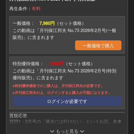
再生条件：
有料
一般価格：
7,980円
（セット価格）
この動画は「月刊保江邦夫 No.73 2026年2月号(一般
販売)」に含まれます
一般価格で購入
特別優待価格：
1,980円
（セット価格）
この動画は「月刊保江邦夫 No.73 2026年2月号(特別
優待販売)」に含まれます
※特別優待価格でのご購入は、月刊保江邦夫が必要です。
※月刊保江邦夫の上、ログインすると購入が可能になります。
ログインが必要です
質疑応答
質問1：2月号の「過去には行けない」というお話。未来
人の話や予言は、嘘という事ですか？
もっと見る
質問2：アンドロメダや、シリウスから転生した人以外に