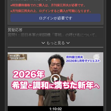
https://amzn.to/4jsZ7vE
※特別優待価格でのご購入は、月刊保江邦夫が必要です。
※月刊保江邦夫の上、ログインすると購入が可能になります。
ログインが必要です
理論物理学と脳科学で分かった【達人の合
気（チャック・アーツ）は超脳力である】
質疑応答
〜見ること、聞くこと、話すこと、動くこ
質問1：旧日本軍の戦闘機「零戦」の呼び名について。
と、思うことから全てが始まる〜（BABジ
「ゼロセン」では無く「レイセン」が、正しい呼び名で
ャパン）
もっと見る
は?
https:
質問2：「チャネリングが出来る」「天から声が聞こえ
//amz
る」「龍神を呼べる」特別な力を持っている人だから、
出来る事なのでしょうか?
n.to/
質問3：YouTubeで紹介されていた、保江先生の話 左手の
3M7
薬指が人差し指より長い人は…」話は本当ですか?
ytO6
質問4：フラットアース理論に関しての見解は?
質問5：宇宙人とのハイブリッドの方の話 親は自分の子
が、ハイブリッドだと認識していましたか?
質問6：4年間、宇宙人に育てられた方は、どの様な意図
で保江先生にコンタクトを取って来たのですか?
質問7：その土星の写真を見せて頂けますか?
1:10:02