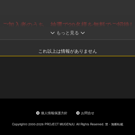
ご加入者のうち、抽選で20名様を無料でご招待
もっと見る
 抽選20名様無料参加 受付
これ以上は情報がありません
は一口としてまとめさせていただきます。
定 優待価格販売（先着順）
個人情報保護方針
お問合せ
Copyright© 2000-2026 PROJECT MUGENJU. All Rights Reserved. 禁・無断転載