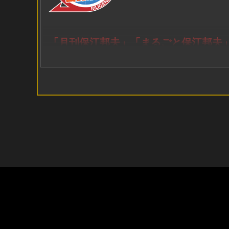
「月刊保江邦夫」「まるごと保江邦夫」
【申込スケジュール】
■「月刊保江邦夫」・「まるごと保江邦夫」加入者限定
・お申込み期間
2026年7月26日 AM10:00 ～ 2026年8月1日 PM23:59
＜ご留意事項＞
お一人一口のお申込みとなります。複数のお申込み
・抽選結果発表
2026年8月2日
抽選結果はメールにてお知らせいたします。
■「月刊保江邦夫」・「まるごと保江邦夫」加入者限
2026年8月3日 AM10:00 ～ 2026年8月15日 PM23:59
＜ご留意事項＞
お一人一口のお申込みとなります。