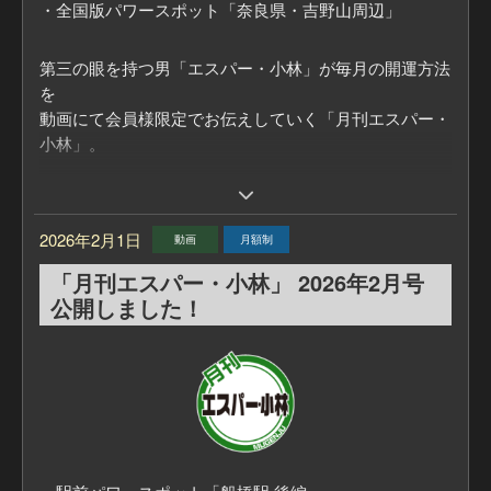
・全国版パワースポット「奈良県・吉野山周辺」
第三の眼を持つ男「エスパー・小林」が毎月の開運方法
を
動画にて会員様限定でお伝えしていく「月刊エスパー・
小林」。
毎月の「ラッキーカラー」
また、エスパー・小林おすすめの「パワースポット」を
2026年2月1日
動画
月額制
教えてもらいます！
「月刊エスパー・小林」 2026年2月号
■「月刊エスパー・小林」についてはこちら
公開しました！
https://mugenju.com/contents/?id=595