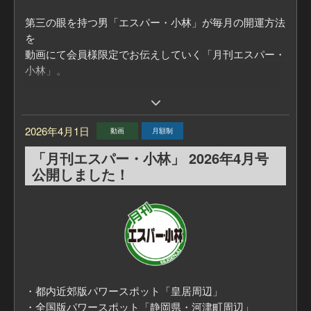
第三の眼を持つ男「エスパー・小林」が毎月の開運方法
2.「グループに参加」をクリックする。
を
3.質問の回答を入力する
動画にて会員様限定でお伝えしていく「月刊エスパー・
①お名前
小林」。
② Emailアドレス
③ ご加入コンテンツ（「月刊 エスパー・小林」
毎月の「ラッキーカラー」
or「まるごとエスパー・小林」）
また、エスパー・小林おすすめの「パワースポット」を
4.「送信」ボタンをクリックする。
2026年4月1日
動画
月額制
教えてもらいます！
「月刊エスパー・小林」 2026年4月号
これで申請は完了です。
■「月刊エスパー・小林」についてはこちら
公開しました！
運営サイドで内容を確認して「承認」をいたしますと、
https://mugenju.com/contents/?id=595
コミュニティのページが表示されます。
このコミュニティにご参加いただき、毎月配信の動画以
外にもお楽しみが増えれば、運営サイドとしても嬉しい
限りです。強制でもなんでもありませんが（笑）、前向
きにご検討いただけると幸いです。
・都内近郊版パワースポット「皇居周辺」
夢源樹店主松居
・全国版パワースポット「静岡県・河津町周辺」