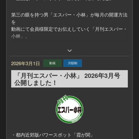
第三の眼を持つ男「エスパー・小林」が毎月の開運方法
を
動画にて会員様限定でお伝えしていく「月刊エスパー・
小林」。
毎月の「ラッキーカラー」
また、エスパー・小林おすすめの「パワースポット」を
2026年3月1日
動画
月額制
教えてもらいます！
「月刊エスパー・小林」 2026年3月号
■「月刊エスパー・小林」についてはこちら
公開しました！
https://mugenju.com/contents/?id=595
・都内近郊版パワースポット「霞が関」