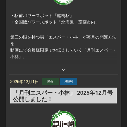
抽選お申込みは無料商品をSHOPにてお申込みくださ
・駅前パワースポット「船橋駅」
い。
・全国版パワースポット「北海道・室蘭市内」
・「月刊エスパー・小林」加入者専用申込ページ（ログ
インが必要です）
第三の眼を持つ男「エスパー・小林」が毎月の開運方法
https://mugenju.com/contents/?id=595&mode=pd
を
・「まるごとエスパー・小林」加入者専用申込ページ
動画にて会員様限定でお伝えしていく「月刊エスパー・
（ログインが必要です）
小林」。
https://mugenju.com/contents/?id=39106&mode=pd
毎月の「ラッキーカラー」
また、エスパー・小林おすすめの「パワースポット」を
2025年12月1日
動画
月額制
教えてもらいます！
「月刊エスパー・小林」 2025年12月号
■「月刊エスパー・小林」についてはこちら
公開しました！
https://mugenju.com/contents/?id=595