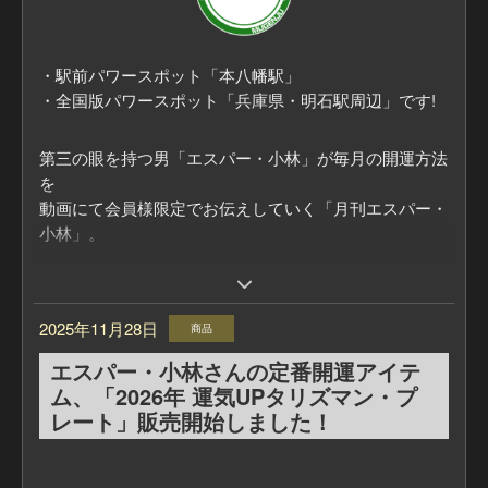
・駅前パワースポット「本八幡駅」
・全国版パワースポット「兵庫県・明石駅周辺」です!
第三の眼を持つ男「エスパー・小林」が毎月の開運方法
を
動画にて会員様限定でお伝えしていく「月刊エスパー・
小林」。
毎月の「ラッキーカラー」
また、エスパー・小林おすすめの「パワースポット」を
2025年11月28日
商品
教えてもらいます！
エスパー・小林さんの定番開運アイテ
■「月刊エスパー・小林」についてはこちら
ム、「2026年 運気UPタリズマン・プ
https://mugenju.com/contents/?id=595
レート」販売開始しました！