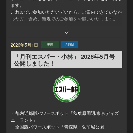
ます。
これまでご参加いただいていた方、ご案内できていなか
った方、含め、新規でのご参加をお願いいたします。
エスパー・小林さん本人をはじめ、ご加入者の皆さまが
参加し、パワースポット情報などの交流を行う非公開の
2026年5月1日
コミュニティです。
動画
月額制
毎月更新する「月刊エスパー・小林」の動画ともより連
「月刊エスパー・小林」 2026年5月号
携を強化して、楽しいコンテンツにしてまいります!
公開しました！
もちろん、コミュニケーションはせずに「見てるだけ」
にしたい、という方も大歓迎です。
遠慮なくご参加ください！
【コミュニティ参加方法】
1.「【加入者限定】まるごと/月刊エスパー･小林コミュ
ニティ」ページアクセスする。
https://www.facebook.com/groups/1499635634891753
・都内近郊版パワースポット「秋葉原周辺/東京ディズ
※アクセスするにはfacebookアカウントが必要です。ア
ニーランド」
カウント作成はこちらから
・全国版パワースポット「青森県・弘前城公園」
https://ja-jp.facebook.com/