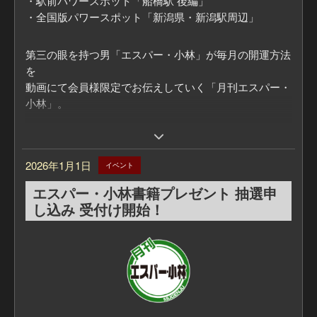
・駅前パワースポット「船橋駅 後編」
・全国版パワースポット「新潟県・新潟駅周辺」
第三の眼を持つ男「エスパー・小林」が毎月の開運方法
を
動画にて会員様限定でお伝えしていく「月刊エスパー・
小林」。
毎月の「ラッキーカラー」
また、エスパー・小林おすすめの「パワースポット」を
2026年1月1日
イベント
教えてもらいます！
エスパー・小林書籍プレゼント 抽選申
■「月刊エスパー・小林」についてはこちら
し込み 受付け開始！
https://mugenju.com/contents/?id=595