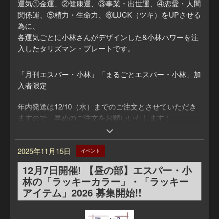
運気①金運、②健康運、③事業・出世運、④恋愛・人間
関係運、⑤精力・生命力、⑥LUCK（ツキ）をUPさせる
為に、
各運気ごとに小林さんがデザインした&小林パワーを注
入したタリズマン・プレートです。
「月刊エスパー・小林」「まるごとエスパー・小林」加
入者限定
年内発送は12/10（水）までのご注文とさせていただき
ますので、早めのご注文をお願いいたします！
詳細&お申込みはこちら
「月刊エスパー・小林 優待商品ページ」
2025年11月15日
イベント
https://mugenju.com/contents/?id=595&mode=pd
12月7日開催! 【昼の部】エスパー・小
「まるごとエスパー・小林 優待商品ページ」
林の「ラッキーカラー」・「ラッキー
https://mugenju.com/contents/?id=39106&mode=pd
アイテム」2026 募集開始!!