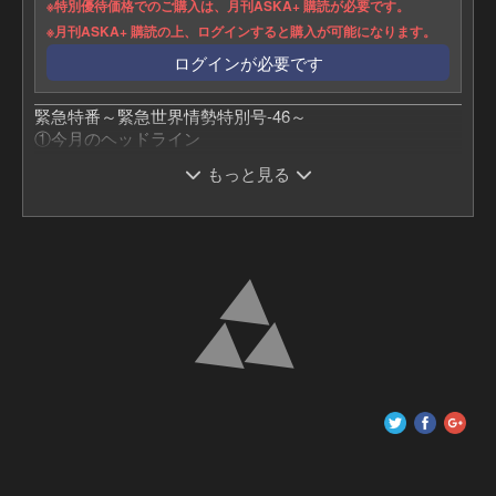
※特別優待価格でのご購入は、月刊ASKA+ 購読が必要です。
※月刊ASKA+ 購読の上、ログインすると購入が可能になります。
ログインが必要です
緊急特番～緊急世界情勢特別号-46～
①今月のヘッドライン
②2025年を振り返る。何も無かった11月19日
もっと見る
③日月神示が預言する日本の大掃除
④東京は開!? 日月神示が警告する「秋」とは
⑤2025年秋：数々の地震の意味
1:09:18
⑥2025年秋：数々の火災の意味
⑦なぜ三種の神器を欲しがるのか?
無料サンプル動画
⑧アークの力と出現へのシナリオ
月刊ASKA+ No.98 2025年12月号 緊急世界情勢特別号-45
です。
再生条件：
有料
一般価格：
3,980円
一般価格で購入