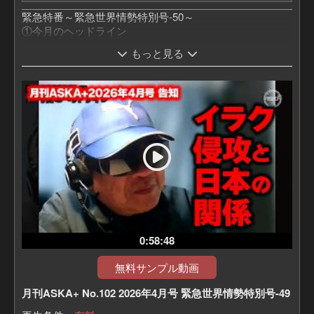
緊急特番～緊急世界情勢特別号-50～
①今月のヘッドライン
②無事乗り越えた3月25・26日
もっと見る
③無事乗り越えた4月6・7日
④東日本に相次ぐ不気味な地震
⑤新たなXデー!? これから決まる宮城・岩手ご訪問の日
⑥日月神示に新発見!? 記された「とどめの最後」の意味
⑦八咫烏が決める!? 巨大地震と大噴火
⑧原因は日本!? ホルムズ海峡と世界のこれから
です
0:58:48
無料サンプル動画
月刊ASKA+ No.102 2026年4月号 緊急世界情勢特別号-49