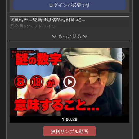
ログインが必要です
緊急特番～緊急世界情勢特別号-48～
①今月のヘッドライン
②天皇陛下不在。3月の東京が危ない!
もっと見る
③高市総理と自民党のこれから
④筒粥神示'26：諏訪神社と神事の背景
⑤筒粥神示'26：三分七厘を読み解くと…
⑥選挙後の日本とアメリカの作戦
⑦諏訪湖とは、諏訪大社とは
⑧危険な3月が始まった! どうなる!? 日本
⑨3という数字と飛鳥昭雄の移転先
です。
1:06:28
無料サンプル動画