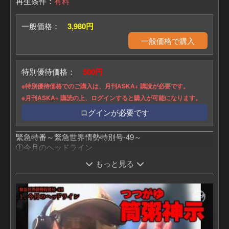
再生条件：
有料
一般価格：
3,980円
一般価格で購入
特別優待価格：
500円
※特別優待価格でのご購入は、月刊ASKA+ 購読が必要です。
※月刊ASKA+ 購読の上、ログインすると購入が可能になります。
ログインが必要です
緊急特番～緊急世界情勢特別号-49～
①今月のヘッドライン
②イラン侵攻が始まった!!
もっと見る
③イラン侵攻：トランプの思惑
④イラン侵攻：ユダヤ、悲願の第3神殿
⑤第3神殿建設に必要な「三種の神器」
⑥ついに?「三種の神器」略奪作戦開始!?
⑦東京壊滅!?「三種の神器」略奪作戦Xデー
⑧天も危機を伝えている!!
です