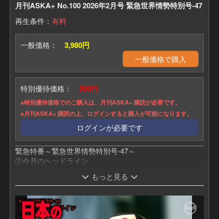
月刊ASKA+ No.100 2026年2月号 緊急世界情勢特別号-47
再生条件：
有料
一般価格：
3,980円
一般価格で購入
特別優待価格：
500円
※特別優待価格でのご購入は、月刊ASKA+ 購読が必要です。
※月刊ASKA+ 購読の上、ログインすると購入が可能になります。
ログインが必要です
緊急特番～緊急世界情勢特別号-47～
①今月のヘッドライン
②無事乗り越えた2025年
もっと見る
③日月神示の預言、再度紐解く
④2025年を総括：旧暦5月
⑤2025年を総括：旧暦9月
⑥2025年を総括：旧暦10月