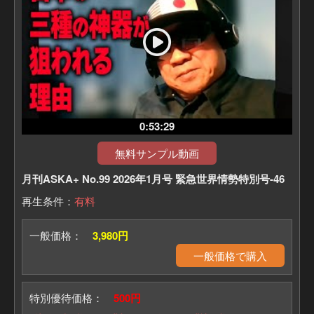
⑦丙午2026年・旧暦1月が危ない!?
⑧旧暦1月、首都直下が迫る!?
です。
0:53:29
無料サンプル動画
月刊ASKA+ No.99 2026年1月号 緊急世界情勢特別号-46
再生条件：
有料
一般価格：
3,980円
一般価格で購入
特別優待価格：
500円