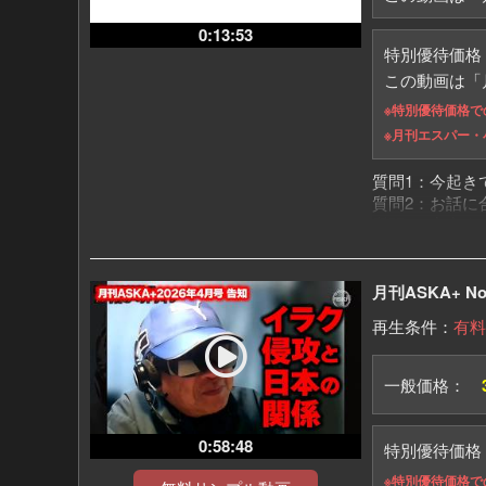
0:13:53
特別優待価
この動画は「月
※特別優待価格で
※月刊エスパー・
質問1：今起き
質問2：お話に
質問3：宇宙人
質問4：保江先
質問5：般若心
質問6：ジャケ
月刊ASKA+ N
質問7：冠光寺
再生条件：
有料
一般価格：
0:58:48
特別優待価
※特別優待価格で