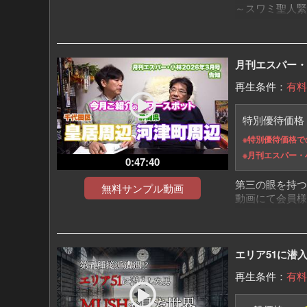
～スワミ聖人緊
月刊エスパー・小林
再生条件：
有料
特別優待価
※特別優待価格で
※月刊エスパー・
0:47:40
第三の眼を持つ
無料サンプル動画
動画にて会員様
～内容～
・都内近郊版パ
・全国版パワー
エリア51に潜入
・今月のラッキ
・今月のラッキ
再生条件：
有料
「月刊エスパー
https://mugenju