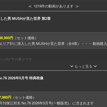
≪ 1219件の動画があります ≫
した男 MUSHが見た世界 第2章
36,900円
（セット価格）
エリア51に潜入した男 MUSHが見た世界（全4章）・・・ 動画購
ルは以下の通りです。
年1月23日（金）
もっと見る
年4月10日（金）
年7月10日（金）
.76 2026年5月号 特典映像
年10月9日（金）
の約1か月後に公開されます。
申込みはこちら
.com/events/?cate_id=102
7,980円
（セット価格）
?
刊保江邦夫 No.76 2026年5月号(一般販売)」に含まれます
「エリア51」に潜入した男がいます。