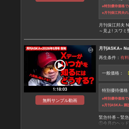
※特別優待価格
※月刊保江邦夫
月刊保江邦夫 No
～見よ! スワ
月刊ASKA+ N
再生条件：
有料
一般価格：
1:18:03
特別優待価
※特別優待価格で
無料サンプル動画
※月刊ASKA+
緊急特番～緊急
①今月のヘッド
②無事乗り越えた