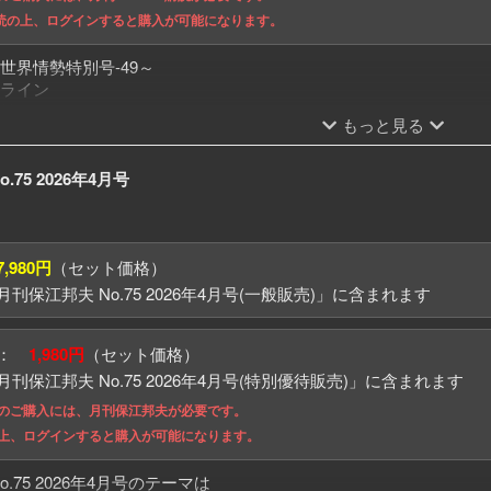
 購読の上、ログインすると購入が可能になります。
世界情勢特別号-49～
ライン
始まった!!
もっと見る
トランプの思惑
ユダヤ、悲願の第3神殿
に必要な「三種の神器」
.75 2026年4月号
種の神器」略奪作戦開始!?
「三種の神器」略奪作戦Xデー
えている!!
7,980円
（セット価格）
刊保江邦夫 No.75 2026年4月号(一般販売)」に含まれます
格：
1,980円
（セット価格）
刊保江邦夫 No.75 2026年4月号(特別優待販売)」に含まれます
でのご購入には、月刊保江邦夫が必要です。
の上、ログインすると購入が可能になります。
.75 2026年4月号のテーマは