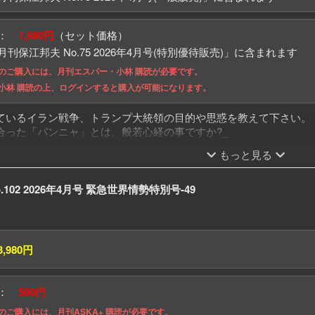
格：
1,980円
（セット価格）
刊保江邦夫 No.75 2026年4月号(特別優待販売)」に含まれます
のご購入には、月刊エスパー・小林 購読が必要です。
小林 購読の上、ログインすると購入が可能になります。
ているイラン戦争、トランプ大統領の目的や思惑を教えて下さい。
合った「パンニャ」とは、般若心経の事ですか?_
や、宇宙人と人とのハイブリットの方と語り合いたいです。どこに
もっと見る
生の語られている生き方を実践すると「変な人」と思われがちです
経の「色即是空・空即是色」は「無から有を生み出す」を表してい
ットのバッジ、片方はどうされましたか?
o.102 2026年4月号 緊急世界情勢特別号-49
流柔術と合気は、同じものですか?保江先生の道場の受付はもうやっ
3,980円
格：
500円
のご購入には、月刊ASKA+ 購読が必要です。