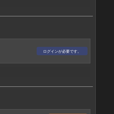
迫る（BABジャパン）
ログインが必要です。