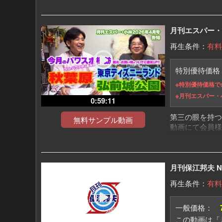
③無事乗り越え
④東日本に相次
⑤新たなXデー
月刊エスパー・小林
⑥日月神示に新
再生条件：
有料
⑦八咫烏が決め
⑧原因は日本!
です
特別優待価
※特別優待価格で
※月刊エスパー・
0:59:11
第三の眼を持つ
無料サンプル動画
動画にて会員様
～内容～
・都内近郊版パ
・全国版パワー
月刊保江邦夫 No
・今月のラッキ
・今月のラッキ
再生条件：
有料
「月刊エスパー
https://mugenju
一般価格：
この動画は「月