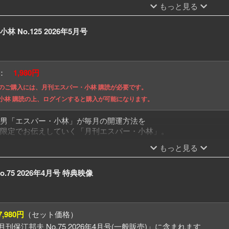
もっと見る
た4月6・7日
ぐ不気味な地震
!? これから決まる宮城・岩手ご訪問の日
 No.125 2026年5月号
発見!? 記された「とどめの最後」の意味
る!? 巨大地震と大噴火
? ホルムズ海峡と世界のこれから
格：
1,980円
のご購入には、月刊エスパー・小林 購読が必要です。
小林 購読の上、ログインすると購入が可能になります。
男「エスパー・小林」が毎月の開運方法を
限定でお伝えしていく「月刊エスパー・小林」。
もっと見る
ワースポット「秋葉原周辺」
スポット「青森県・弘前城公園」
.75 2026年4月号 特典映像
ーカラー
ーアイテム
・小林」の詳細・ご購読はこちら
.com/contents/?id=595
7,980円
（セット価格）
刊保江邦夫 No.75 2026年4月号(一般販売)」に含まれます