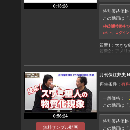
MUSH氏。
0:13:28
エリア51がど
特別優待価
本当に宇宙人は
この動画は「月
いよいよ真実が
※特別優待価格
エリア51に潜
※の上、ログイ
MUSHが見た
エリア51への
質問1：大きな
質問2：アメリ
質問3：釈迦入
質問4：天がい
月刊保江邦夫 No
再生条件：
有料
一般価格：
この動画は「月
0:56:24
特別優待価
無料サンプル動画
この動画は「月