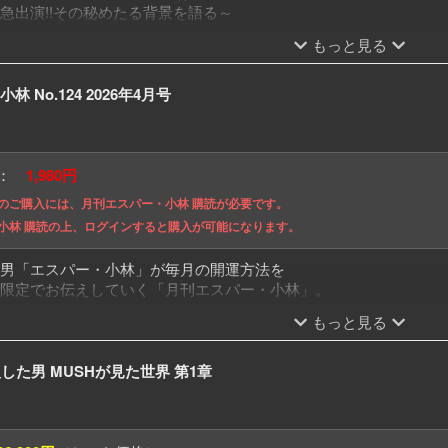
急出演!!その秘めたる背景を語る～
月刊 秘伝 2026年 03月号 武道・武術の秘伝に
もっと見る
お買い求めはこちら
 No.124 2026年4月号
格：
1,980円
のご購入には、月刊エスパー・小林 購読が必要です。
小林 購読の上、ログインすると購入が可能になります。
男「エスパー・小林」が毎月の開運方法を
限定でお伝えしていく「月刊エスパー・小林」。
もっと見る
ワースポット「皇居周辺」
スポット「静岡県・河津町周辺」
した男 MUSHが見た世界 第1章
ーカラー
https://amzn.to/4cey6LT
ーアイテム
・小林」の詳細・ご購読はこちら
.com/contents/?id=595