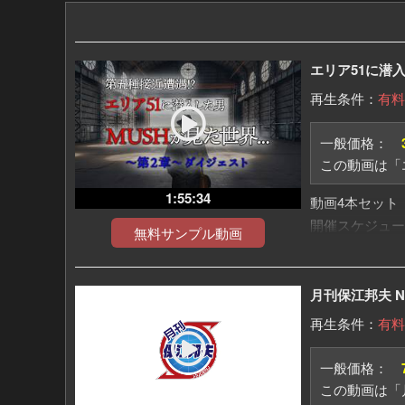
エリア51に潜入
再生条件：
有料
一般価格：
この動画は「
1:55:34
動画4本セット
開催スケジュー
無料サンプル動画
第1章：2026
第2章：2026
第3章：2026
月刊保江邦夫 No
第4章：2026
動画は各開催日
再生条件：
有料
イベント観覧お
https://mugenju
一般価格：
第五種接近遭遇!
この動画は「月
日本人で、あの