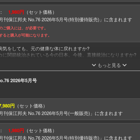
ういう施設なのか？
格：
1,980円
（セット価格）
存在しているのか？
刊保江邦夫 No.76 2026年5月号(特別優待販売)」に含まれます
語られる時が来ました。
でのご購入には、が必要です。
入した男。
ンすると購入が可能になります。
世界の第2章。
入場から退出まで、いよいよ、語られていない新たな真実がつまびらか
病気をしても、元の健康な体に戻れますか?
カに関節統治されている今の日本。今後、直接統治になりますか?
滅後56億7千万年後とされている「弥勒」の降臨ですが、現代から何
もっと見る
る洞窟を、どの様に探していますか?
.76 2026年5月号
7,980円
（セット価格）
刊保江邦夫 No.76 2026年5月号(一般販売)」に含まれます
格：
1,980円
（セット価格）
刊保江邦夫 No.76 2026年5月号(特別優待販売)」に含まれます