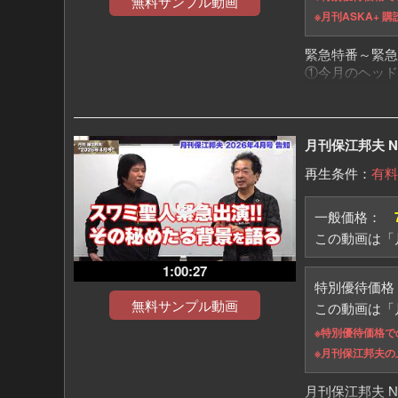
無料サンプル動画
※月刊ASKA+
緊急特番～緊急
①今月のヘッド
②イラン侵攻が
③イラン侵攻：
④イラン侵攻：
⑤第3神殿建設
月刊保江邦夫 No
⑥ついに?「三
再生条件：
有料
⑦東京壊滅!?
⑧天も危機を伝
です
一般価格：
この動画は「月
1:00:27
特別優待価
無料サンプル動画
この動画は「月
※特別優待価格
※月刊保江邦夫
月刊保江邦夫 No