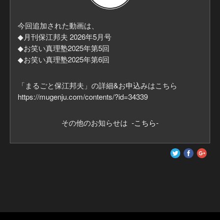
保江さんに直接質問できる機会なんて、なかなかござい
ません。
今回追加された動画は、
公開収録で、あなたの？？？を保江さんにぶつけてみま
◆月刊保江邦夫 2026年5月号
せんか？
◆お笑い真理塾2025年第5回
【詳細＆お申込み】
◆お笑い真理塾2025年第6回
■月刊保江邦夫購読者はこちらから
https://mugenju.com/contents/?id=19058&mode=ev
「まるごと保江邦夫」の詳細&お申込みはこちら
■まるごと保江邦夫メンバーはこちらから
https://mugenju.com/contents/?id=34339
https://mugenju.com/contents/?id=34339&mode=ev
■一般の方はこちらから
その他のお知らせは
-こちら-
https://mugenju.com/events/?id=48998