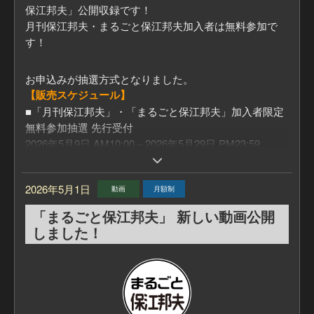
保江邦夫」公開収録です！
月刊保江邦夫・まるごと保江邦夫加入者は無料参加で
す！
お申込みが抽選方式となりました。
【販売スケジュール】
■「月刊保江邦夫」・「まるごと保江邦夫」加入者限定
無料参加抽選 先行受付
2026年5月9日 AM10:00～2026年5月29日 PM23:59
・抽選結果発表
2026年5月31日
2026年5月1日
動画
月額制
■一般販売 申し込み開始
※残席が残っている場合に限ります。
「まるごと保江邦夫」 新しい動画公開
2026年6月1日 AM10:00
しました！
「月刊保江邦夫」公開収録では、「生」の保江さんのお
話が聞けることはもちろん、
公開収録終了後には、保江さんにご質問いただける時間
を設けています。