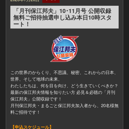
■まるごと保江邦夫メンバーはこちらから
「月刊保江邦夫」10･11月号 公開収録
https://mugenju.com/contents/?id=34339&mode=ev
無料ご招待抽選申し込み本日10時スタ
■一般の方はこちらから
ート！
https://mugenju.com/events/?id=49230
この世界のからくり、不思議、秘密、これからの日本、
世界、そして地球の未来、
わたしたちは、何を目を向け、どう生きていくべきか？
最新の保江邦夫情報を知りたい方 必見＆必聴の「月刊
保江邦夫」公開収録です！
月刊保江邦夫・まるごと保江邦夫加入者から、20名様無
料ご招待です！
【申込スケジュール】