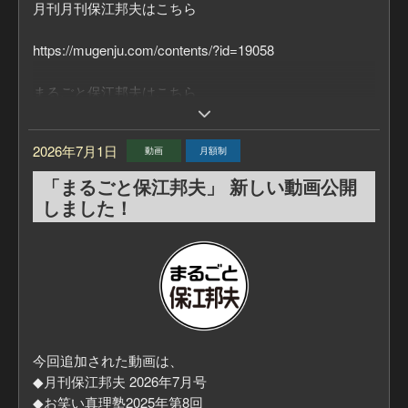
月刊月刊保江邦夫はこちら
お申込み状況、キャンセル状況により、追加の募集を行
https://mugenju.com/contents/?id=19058
う場合がございます。
その際は、HP、SNS・メール等でご案内いたします。
まるごと保江邦夫はこちら
「月刊保江邦夫」公開収録では、「生」の保江さんのお
https://mugenju.com/contents/?id=34339
話が聞けることはもちろん、
2026年7月1日
動画
月額制
公開収録終了後には、保江さんにご質問いただける時間
を設けています。
「まるごと保江邦夫」 新しい動画公開
保江さんに直接質問できる機会なんて、なかなかござい
しました！
ません。
公開収録で、あなたの？？？を保江さんにぶつけてみま
せんか？
【詳細＆お申込み】
■月刊保江邦夫購読者はこちらから
https://mugenju.com/contents/?id=19058&mode=ev
今回追加された動画は、
■まるごと保江邦夫メンバーはこちらから
◆月刊保江邦夫 2026年7月号
https://mugenju.com/contents/?id=34339&mode=ev
◆お笑い真理塾2025年第8回