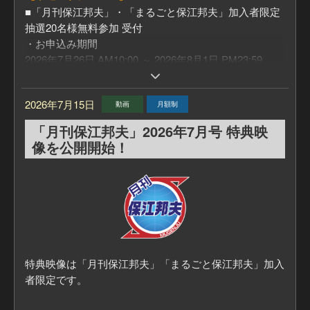
■「月刊保江邦夫」・「まるごと保江邦夫」加入者限定
抽選20名様無料参加 受付
・お申込み期間
2026年7月26日 AM10:00 ～ 2026年8月1日 PM23:59
＜ご留意事項＞
お一人一口のお申込みとなります。複数のお申込みは一
2026年7月15日
動画
月額制
口としてまとめさせていただきます。
・抽選結果発表
「月刊保江邦夫」2026年7月号 特典映
2026年8月2日
像を公開開始！
抽選結果はメールにてお知らせいたします。
■「月刊保江邦夫」・「まるごと保江邦夫」加入者限定
優待価格販売（先着順）
2026年8月3日 AM10:00 ～ 2026年8月15日 PM23:59
＜ご留意事項＞
お一人一口のお申込みとなります。
特典映像は「月刊保江邦夫」「まるごと保江邦夫」加入
■一般販売
者限定です。
※残席が残っている場合に限ります。
2026年8月16日 AM10:00