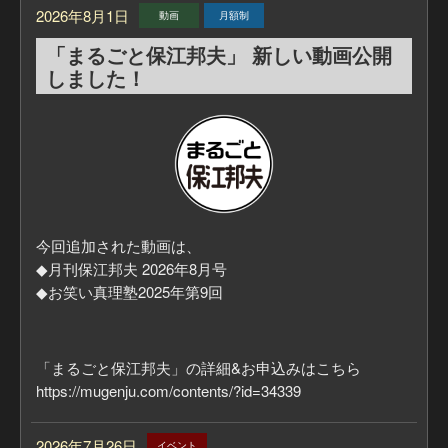
2026年8月1日
■一般販売
動画
月額制
※残席が残っている場合に限ります。
「まるごと保江邦夫」 新しい動画公開
2026年8月16日 AM10:00
しました！
お申込み状況、キャンセル状況により、追加の募集を行
う場合がございます。
その際は、HP、SNS・メール等でご案内いたします。
「月刊保江邦夫」公開収録では、「生」の保江さんのお
話が聞けることはもちろん、
公開収録終了後には、保江さんにご質問いただける時間
今回追加された動画は、
を設けています。
◆月刊保江邦夫 2026年8月号
保江さんに直接質問できる機会なんて、なかなかござい
◆お笑い真理塾2025年第9回
ません。
公開収録で、あなたの？？？を保江さんにぶつけてみま
せんか？
「まるごと保江邦夫」の詳細&お申込みはこちら
https://mugenju.com/contents/?id=34339
【詳細＆お申込み】
■月刊保江邦夫購読者はこちらから
https://mugenju.com/contents/?id=19058&mode=ev
2026年7月26日
イベント