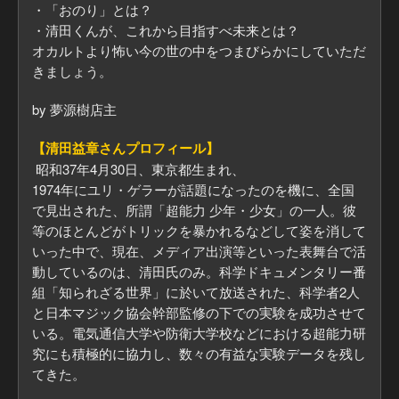
・「おのり」とは？
・清田くんが、これから目指すべ未来とは？
オカルトより怖い今の世の中をつまびらかにしていただ
きましょう。
by 夢源樹店主
【清田益章さんプロフィール】
昭和37年4月30日、東京都生まれ、
1974年にユリ・ゲラーが話題になったのを機に、全国
で見出された、所謂「超能力 少年・少女」の一人。彼
等のほとんどがトリックを暴かれるなどして姿を消して
いった中で、現在、メディア出演等といった表舞台で活
動しているのは、清田氏のみ。科学ドキュメンタリー番
組「知られざる世界」に於いて放送された、科学者2人
と日本マジック協会幹部監修の下での実験を成功させて
いる。電気通信大学や防衛大学校などにおける超能力研
究にも積極的に協力し、数々の有益な実験データを残し
てきた。