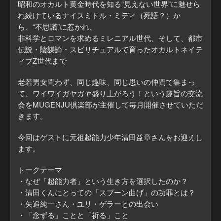
昭和のオカルト黄金時代を知る“見えない世界”に魅せら
れ続けているナイスミドル・ミディ（死語？）か
ら、“不思議”に惹かれ、
非科学とロマンを求めるミレニアル世代、そして、都市
伝説・陰謀論・スピリチュアルで育ったオカルトネイテ
ィブZ世代まで
老若男女問わず、同じ趣味、同じ思いの仲間で集まっ
て、ワイワイガヤガヤ盛り上がろう！という趣旨の交流
会をMUGENJU倶楽部が主催して毎月開催させていただ
きます。
今回はゲストに元祖超能力少年清田益章さんをお迎えし
ます。
トークテーマ
・なぜ「超能力者」という生き方を選択したのか？
・清田くんにとっての「スプーン曲げ」の功罪とは？
・矢追純一さん・ユリ・ゲラーとの出会い
・「念ずる」ことと「祈る」こと